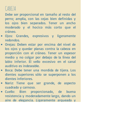
CABEZA
Debe ser proporcional en tamaño al resto del
perro; amplia, con las cejas bien definidas y
los ojos bien separados. Tener un ancho
moderado y el hocico más corto que el
cráneo.
Ojos: Grandes, expresivos y ligeramente
redondos.
Orejas: Deben estar por encima del nivel de
los ojos y quedar planas contra la cabeza en
proporción con el cráneo. Tener un espesor
medio y no colgar por debajo de la línea del
labio inferior. El vello excesivo en el canal
auditivo es indeseable.
Boca: Debe tener una mordida de tijera. Los
dientes superiores sólo se superponen a los
dientes inferiores.
Nariz: Tiene que ser grande, de aspecto
cuadrado y carnoso.
Cuello: Bien proporcionado, de buena
resistencia y moderadamente largo, dando un
aire de elegancia. Ligeramente arqueado y
desemboca en los hombros sin apariencia de
brusquedad.