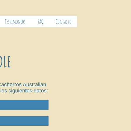
Testimonios
FAQ
Contacto
DLE
achorros Australian
os siguientes datos: